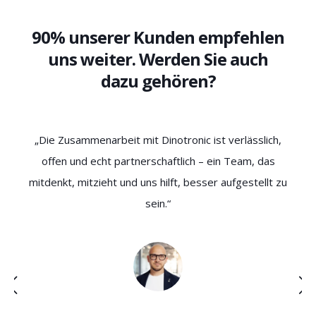
90% unserer Kunden empfehlen
uns weiter. Werden Sie auch
dazu gehören?
r
„Die Zusammenarbeit mit Dinotronic ist verlässlich,
„
er.
offen und echt partnerschaftlich – ein Team, das
nen
mitdenkt, mitzieht und uns hilft, besser aufgestellt zu
Zu
ere
sein.“
A