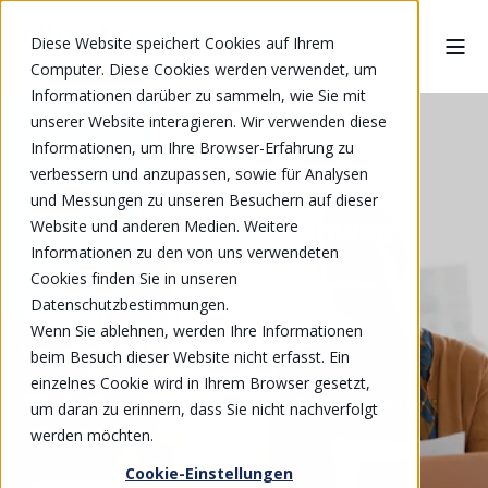
Diese Website speichert Cookies auf Ihrem
Computer. Diese Cookies werden verwendet, um
Informationen darüber zu sammeln, wie Sie mit
unserer Website interagieren. Wir verwenden diese
Informationen, um Ihre Browser-Erfahrung zu
verbessern und anzupassen, sowie für Analysen
Ihr IT-Outsourcing
und Messungen zu unseren Besuchern auf dieser
Dienstleister in der Schweiz
Website und anderen Medien. Weitere
Informationen zu den von uns verwendeten
Cookies finden Sie in unseren
Effizient, sicher und persönlich, wir übernehmen Ihre
Datenschutzbestimmungen.
gesamte IT, damit Sie sich auf ihr Geschäft
Wenn Sie ablehnen, werden Ihre Informationen
konzentrieren können.
beim Besuch dieser Website nicht erfasst. Ein
einzelnes Cookie wird in Ihrem Browser gesetzt,
250+ Kunden | ISO 27001 zertifiziert | 30+ Jahre
um daran zu erinnern, dass Sie nicht nachverfolgt
Erfahrung
werden möchten.
Cookie-Einstellungen