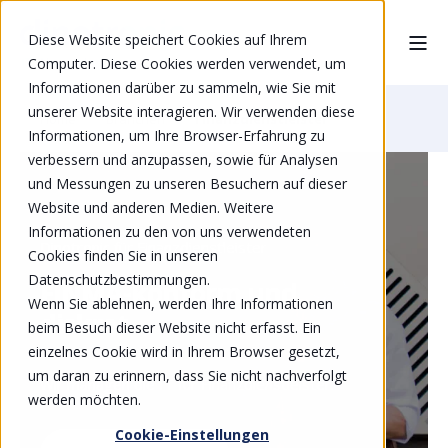
Diese Website speichert Cookies auf Ihrem
Computer. Diese Cookies werden verwendet, um
Informationen darüber zu sammeln, wie Sie mit
unserer Website interagieren. Wir verwenden diese
Home
Branchen
Finanzdienstleister
Informationen, um Ihre Browser-Erfahrung zu
verbessern und anzupassen, sowie für Analysen
und Messungen zu unseren Besuchern auf dieser
Website und anderen Medien. Weitere
Informationen zu den von uns verwendeten
Dinotronic für Finanzdienstleister
Cookies finden Sie in unseren
Datenschutzbestimmungen.
FINMA-konform und
Wenn Sie ablehnen, werden Ihre Informationen
diskret
beim Besuch dieser Website nicht erfasst. Ein
einzelnes Cookie wird in Ihrem Browser gesetzt,
um daran zu erinnern, dass Sie nicht nachverfolgt
Wir managen die IT für Finanzdienstleister.
werden möchten.
Cookie-Einstellungen